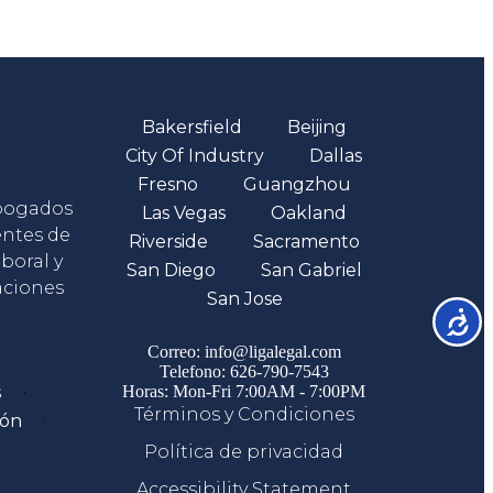
Oficinas
Bakersfield
Beijing
City Of Industry
Dallas
Fresno
Guangzhou
abogados
Las Vegas
Oakland
entes de
Riverside
Sacramento
boral y
San Diego
San Gabriel
aciones
San Jose
Accesib
Comunicate
Correo: info@ligalegal.com
Telefono: 626-790-7543
s
Horas: Mon-Fri 7:00AM - 7:00PM
Términos y Condiciones
ión
Política de privacidad
Accessibility Statement