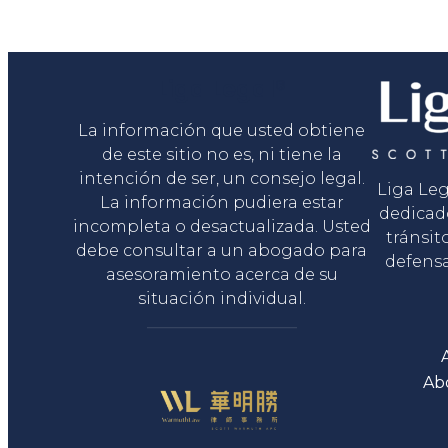
Liga Legal®
La información que usted obtiene
de este sitio no es, ni tiene la
intención de ser, un consejo legal.
Liga Le
La información pudiera estar
dedicad
incompleta o desactualizada. Usted
tránsit
debe consultar a un abogado para
defensa
asesoramiento acerca de su
situación individual.
Ab