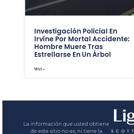
Investigación Policial En
Irvine Por Mortal Accidente:
Hombre Muere Tras
Estrellarse En Un Árbol
MAS »
Liga Legal®
La información que usted obtiene
de este sitio no es, ni tiene la