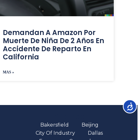
Demandan A Amazon Por
Muerte De Niña De 2 Años En
Accidente De Reparto En
California
MAS »
Accesib
Oficinas
Bakersfield
Beijing
City Of Industry
Dallas