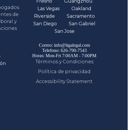
Fresno
Guangzhou
abogados
Las Vegas
Oakland
entes de
Riverside
Sacramento
boral y
San Diego
San Gabriel
aciones
San Jose
Comunicate
Correo: info@ligalegal.com
Telefono: 626-790-7543
s
Horas: Mon-Fri 7:00AM - 7:00PM
Términos y Condiciones
ión
Política de privacidad
Accessibility Statement