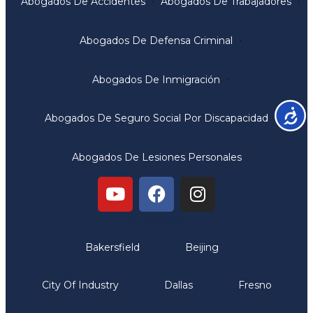
Abogados De Accidentes
Abogados De Trabajadores
Abogados De Defensa Criminal
Abogados De Inmigración
Accesib
Abogados De Seguro Social Por Discapacidad
Abogados De Lesiones Personales
Oficinas
Bakersfield
Beijing
City Of Industry
Dallas
Fresno