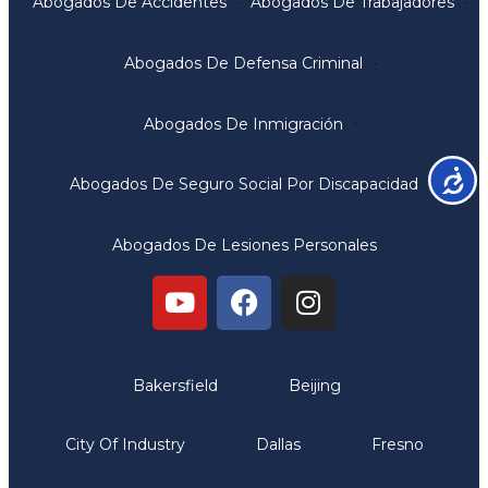
Abogados De Accidentes
Abogados De Trabajadores
Abogados De Defensa Criminal
Abogados De Inmigración
Accesib
Abogados De Seguro Social Por Discapacidad
Abogados De Lesiones Personales
Oficinas
Bakersfield
Beijing
City Of Industry
Dallas
Fresno