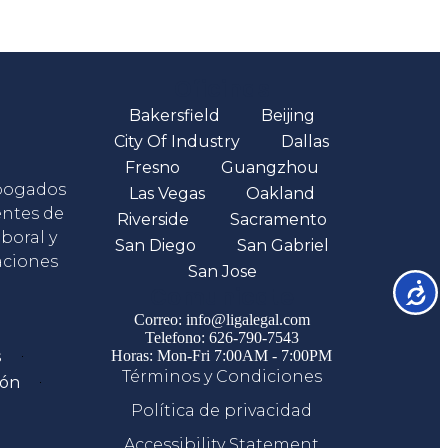
Oficinas
Bakersfield
Beijing
City Of Industry
Dallas
Fresno
Guangzhou
abogados
Las Vegas
Oakland
entes de
Riverside
Sacramento
boral y
San Diego
San Gabriel
aciones
San Jose
Accesib
Comunicate
Correo: info@ligalegal.com
Telefono: 626-790-7543
s
Horas: Mon-Fri 7:00AM - 7:00PM
Términos y Condiciones
ión
Política de privacidad
Accessibility Statement