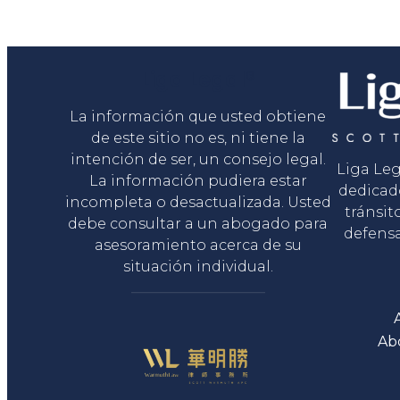
Liga Legal®
La información que usted obtiene
de este sitio no es, ni tiene la
intención de ser, un consejo legal.
Liga Le
La información pudiera estar
dedicad
incompleta o desactualizada. Usted
tránsit
debe consultar a un abogado para
defensa
asesoramiento acerca de su
situación individual.
Ab