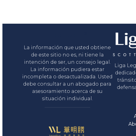
Liga Legal®
La información que usted obtiene
de este sitio no es, ni tiene la
intención de ser, un consejo legal.
Liga Le
La información pudiera estar
dedicad
incompleta o desactualizada. Usted
tránsit
debe consultar a un abogado para
defensa
asesoramiento acerca de su
situación individual.
Ab