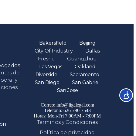
Oficinas
Bakersfield
Beijing
City Of Industry
Dallas
Fresno
Guangzhou
abogados
Las Vegas
Oakland
entes de
Riverside
Sacramento
boral y
San Diego
San Gabriel
aciones
San Jose
Accesib
Comunicate
Correo: info@ligalegal.com
Telefono: 626-790-7543
s
Horas: Mon-Fri 7:00AM - 7:00PM
Términos y Condiciones
ión
Política de privacidad