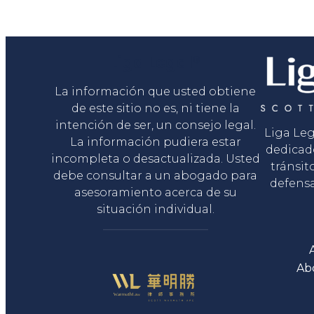
Liga Legal®
La información que usted obtiene
de este sitio no es, ni tiene la
intención de ser, un consejo legal.
Liga Le
La información pudiera estar
dedicad
incompleta o desactualizada. Usted
tránsit
debe consultar a un abogado para
defensa
asesoramiento acerca de su
situación individual.
Ab