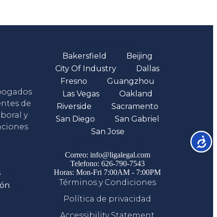
Oficinas
Bakersfield
Beijing
City Of Industry
Dallas
Fresno
Guangzhou
abogados
Las Vegas
Oakland
entes de
Riverside
Sacramento
boral y
San Diego
San Gabriel
aciones
San Jose
Accesib
Comunicate
Correo: info@ligalegal.com
Telefono: 626-790-7543
s
Horas: Mon-Fri 7:00AM - 7:00PM
Términos y Condiciones
ión
Política de privacidad
Accessibility Statement