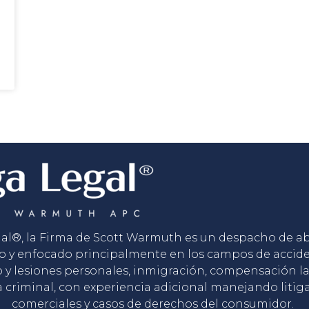
gal®, la Firma de Scott Warmuth es un despacho de 
o y enfocado principalmente en los campos de accid
o y lesiones personales, inmigración, compensación la
 criminal, con experiencia adicional manejando litig
comerciales y casos de derechos del consumidor.