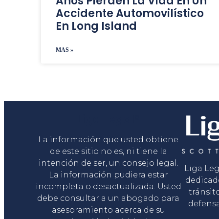
Años Pierden La Vida En Un
Accidente Automovilístico
En Long Island
MAS »
Liga Legal®
La información que usted obtiene
de este sitio no es, ni tiene la
intención de ser, un consejo legal.
Liga Le
La información pudiera estar
dedicad
incompleta o desactualizada. Usted
tránsit
debe consultar a un abogado para
defensa
asesoramiento acerca de su