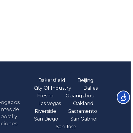
Oficinas
Bakersfield
Beijing
City Of Industry
Dallas
Fresno
Guangzhou
Accesib
abogados
Las Vegas
Oakland
entes de
Riverside
Sacramento
boral y
San Diego
San Gabriel
aciones
San Jose