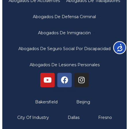
Abogados De Accidentes
Abogados De Trabajadores
Abogados De Defensa Criminal
Abogados De Inmigración
Accesib
Abogados De Seguro Social Por Discapacidad
Abogados De Lesiones Personales
Oficinas
Bakersfield
Beijing
City Of Industry
Dallas
Fresno