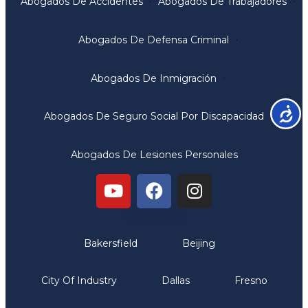
Abogados De Accidentes
Abogados De Trabajadores
Abogados De Defensa Criminal
Abogados De Inmigración
Accesib
Abogados De Seguro Social Por Discapacidad
Abogados De Lesiones Personales
Oficinas
Bakersfield
Beijing
City Of Industry
Dallas
Fresno