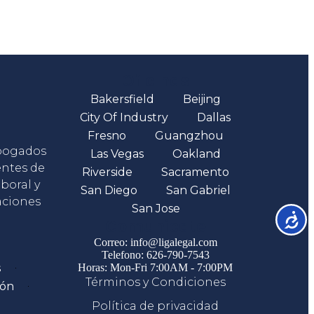
Oficinas
Bakersfield
Beijing
City Of Industry
Dallas
Fresno
Guangzhou
abogados
Las Vegas
Oakland
entes de
Riverside
Sacramento
boral y
San Diego
San Gabriel
aciones
San Jose
Accesib
Comunicate
Correo: info@ligalegal.com
Telefono: 626-790-7543
s
Horas: Mon-Fri 7:00AM - 7:00PM
Términos y Condiciones
ión
Política de privacidad