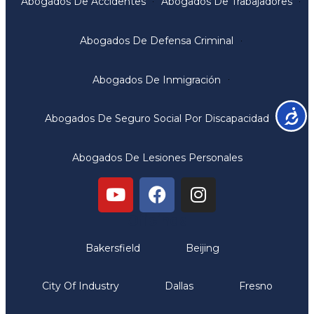
Abogados De Accidentes
Abogados De Trabajadores
Abogados De Defensa Criminal
Abogados De Inmigración
Accesib
Abogados De Seguro Social Por Discapacidad
Abogados De Lesiones Personales
Oficinas
Bakersfield
Beijing
City Of Industry
Dallas
Fresno