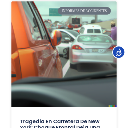
INFORMES DE ACCIDENTES
Accesib
Tragedia En Carretera De New
York: Choque Frontal Deja Una