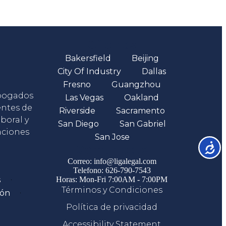
Oficinas
Bakersfield
Beijing
City Of Industry
Dallas
Fresno
Guangzhou
abogados
Las Vegas
Oakland
entes de
Riverside
Sacramento
boral y
San Diego
San Gabriel
aciones
San Jose
Accesib
Comunicate
Correo: info@ligalegal.com
Telefono: 626-790-7543
s
Horas: Mon-Fri 7:00AM - 7:00PM
Términos y Condiciones
ión
Política de privacidad
Accessibility Statement