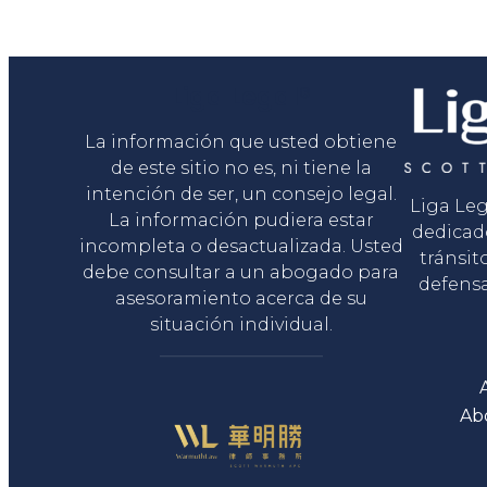
Liga Legal®
La información que usted obtiene
de este sitio no es, ni tiene la
intención de ser, un consejo legal.
Liga Le
La información pudiera estar
dedicad
incompleta o desactualizada. Usted
tránsit
debe consultar a un abogado para
defensa
asesoramiento acerca de su
situación individual.
Ab