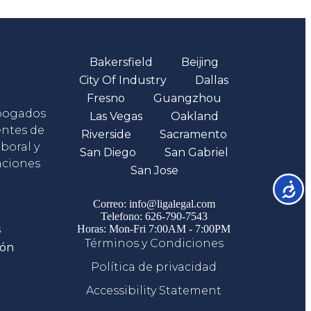
Oficinas
Bakersfield
Beijing
City Of Industry
Dallas
Fresno
Guangzhou
abogados
Las Vegas
Oakland
entes de
Riverside
Sacramento
boral y
San Diego
San Gabriel
aciones
San Jose
Comunicate
Accesib
Correo: info@ligalegal.com
Telefono: 626-790-7543
s
Horas: Mon-Fri 7:00AM - 7:00PM
Términos y Condiciones
ión
Política de privacidad
Accessibility Statement