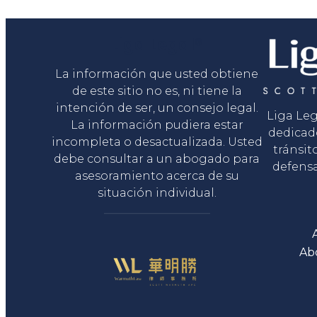
Liga Legal®
La información que usted obtiene
de este sitio no es, ni tiene la
intención de ser, un consejo legal.
Liga Le
La información pudiera estar
dedicad
incompleta o desactualizada. Usted
tránsit
debe consultar a un abogado para
defensa
asesoramiento acerca de su
situación individual.
Ab