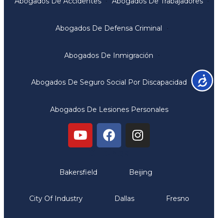
Abogados De Accidentes
Abogados De Trabajadores
Abogados De Defensa Criminal
Abogados De Inmigración
Accesib
Abogados De Seguro Social Por Discapacidad
Abogados De Lesiones Personales
Oficinas
Bakersfield
Beijing
City Of Industry
Dallas
Fresno