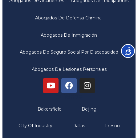
Abogados De Accidentes
Abogados De Trabajadores
Abogados De Defensa Criminal
Abogados De Inmigración
Accesib
Abogados De Seguro Social Por Discapacidad
Abogados De Lesiones Personales
Oficinas
Bakersfield
Beijing
City Of Industry
Dallas
Fresno