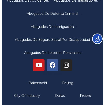
Abogados De Accidentes
Abogados De Trabajadores
Abogados De Defensa Criminal
Abogados De Inmigración
Accesib
Abogados De Seguro Social Por Discapacidad
Abogados De Lesiones Personales
Oficinas
Bakersfield
Beijing
City Of Industry
Dallas
Fresno