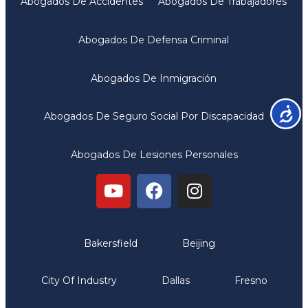
Abogados De Accidentes
Abogados De Trabajadores
Abogados De Defensa Criminal
Abogados De Inmigración
Accesib
Abogados De Seguro Social Por Discapacidad
Abogados De Lesiones Personales
Oficinas
Bakersfield
Beijing
City Of Industry
Dallas
Fresno