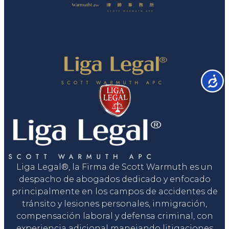
Accesib
Liga Legal®, la Firma de Scott Warmuth es un
despacho de abogados dedicado y enfocado
principalmente en los campos de accidentes de
tránsito y lesiones personales, inmigración,
compensación laboral y defensa criminal, con
experiencia adicional manejando litigaciones