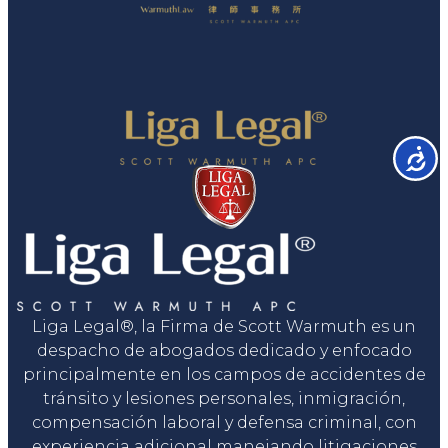
Accesib
Liga Legal®, la Firma de Scott Warmuth es un
despacho de abogados dedicado y enfocado
principalmente en los campos de accidentes de
tránsito y lesiones personales, inmigración,
compensación laboral y defensa criminal, con
experiencia adicional manejando litigaciones