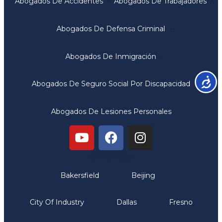
Abogados De Accidentes
Abogados De Trabajadores
Abogados De Defensa Criminal
Abogados De Inmigración
Accesib
Abogados De Seguro Social Por Discapacidad
Abogados De Lesiones Personales
Oficinas
Bakersfield
Beijing
City Of Industry
Dallas
Fresno