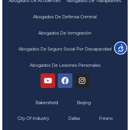
Abogados De Accidentes
Abogados De Trabajadores
Abogados De Defensa Criminal
Abogados De Inmigración
Accesib
Abogados De Seguro Social Por Discapacidad
Abogados De Lesiones Personales
Oficinas
Bakersfield
Beijing
City Of Industry
Dallas
Fresno