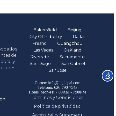
Oficinas
Bakersfield
Beijing
City Of Industry
Dallas
Fresno
Guangzhou
abogados
Las Vegas
Oakland
entes de
Riverside
Sacramento
boral y
San Diego
San Gabriel
aciones
San Jose
Accesib
Comunicate
Correo: info@ligalegal.com
Telefono: 626-790-7543
s
Horas: Mon-Fri 7:00AM - 7:00PM
Términos y Condiciones
ión
Política de privacidad
Accessibility Statement