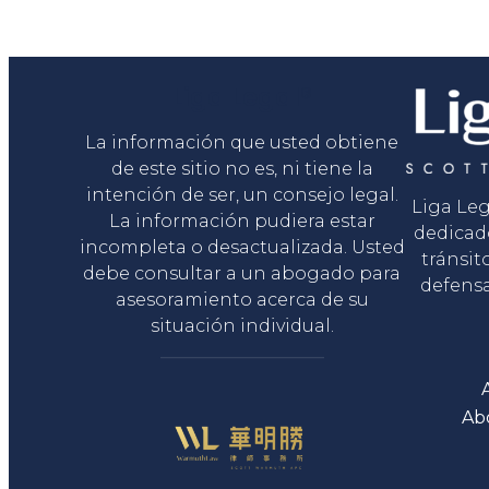
Liga Legal®
La información que usted obtiene
de este sitio no es, ni tiene la
intención de ser, un consejo legal.
Liga Le
La información pudiera estar
dedicad
incompleta o desactualizada. Usted
tránsit
debe consultar a un abogado para
defensa
asesoramiento acerca de su
situación individual.
Ab