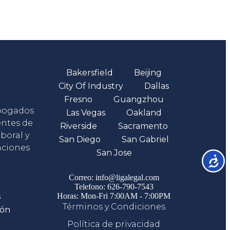
Oficinas
Bakersfield
Beijing
City Of Industry
Dallas
Fresno
Guangzhou
abogados
Las Vegas
Oakland
entes de
Riverside
Sacramento
boral y
San Diego
San Gabriel
aciones
San Jose
Accesib
Comunicate
Correo: info@ligalegal.com
Telefono: 626-790-7543
s
Horas: Mon-Fri 7:00AM - 7:00PM
Términos y Condiciones
ión
Política de privacidad