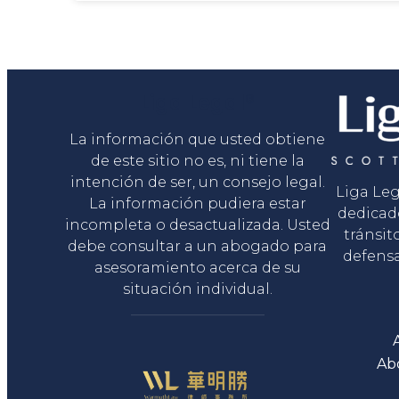
Liga Legal®
La información que usted obtiene
de este sitio no es, ni tiene la
intención de ser, un consejo legal.
Liga Le
La información pudiera estar
dedicad
incompleta o desactualizada. Usted
tránsit
debe consultar a un abogado para
defensa
asesoramiento acerca de su
situación individual.
Ab