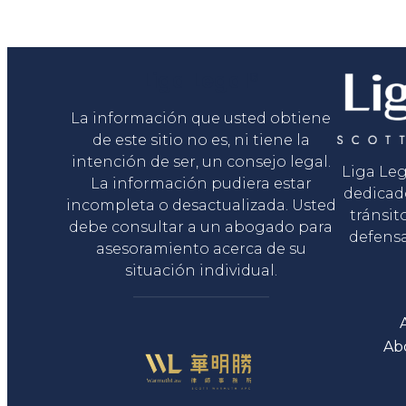
Liga Legal®
La información que usted obtiene
de este sitio no es, ni tiene la
intención de ser, un consejo legal.
Liga Le
La información pudiera estar
dedicad
incompleta o desactualizada. Usted
tránsit
debe consultar a un abogado para
defensa
asesoramiento acerca de su
situación individual.
Ab