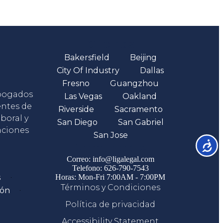
Oficinas
Bakersfield
Beijing
City Of Industry
Dallas
Fresno
Guangzhou
abogados
Las Vegas
Oakland
entes de
Riverside
Sacramento
boral y
San Diego
San Gabriel
aciones
San Jose
Accesib
Comunicate
Correo: info@ligalegal.com
Telefono: 626-790-7543
s
Horas: Mon-Fri 7:00AM - 7:00PM
Términos y Condiciones
ión
Política de privacidad
Accessibility Statement