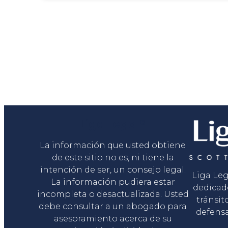
Liga Legal®
La información que usted obtiene
de este sitio no es, ni tiene la
intención de ser, un consejo legal.
Liga Le
La información pudiera estar
dedicad
incompleta o desactualizada. Usted
tránsit
debe consultar a un abogado para
defensa
asesoramiento acerca de su