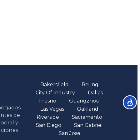
Oficinas
Bakersfield
Beijing
City Of Industry
Dallas
Fresno
Guangzhou
Accesib
abogados
Las Vegas
Oakland
entes de
Riverside
Sacramento
boral y
San Diego
San Gabriel
aciones
San Jose