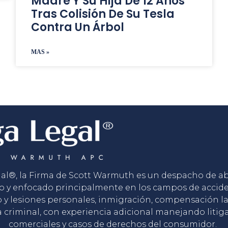
Madre Y Su Hija De 12 Años
Tras Colisión De Su Tesla
Contra Un Árbol
MAS »
gal®, la Firma de Scott Warmuth es un despacho de 
o y enfocado principalmente en los campos de accid
o y lesiones personales, inmigración, compensación la
 criminal, con experiencia adicional manejando litig
comerciales y casos de derechos del consumidor.