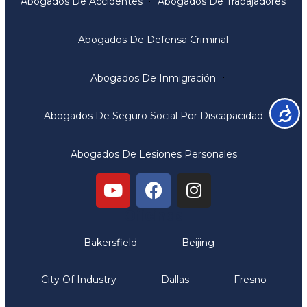
Abogados De Accidentes
Abogados De Trabajadores
Abogados De Defensa Criminal
Abogados De Inmigración
Accesib
Abogados De Seguro Social Por Discapacidad
Abogados De Lesiones Personales
Oficinas
Bakersfield
Beijing
City Of Industry
Dallas
Fresno