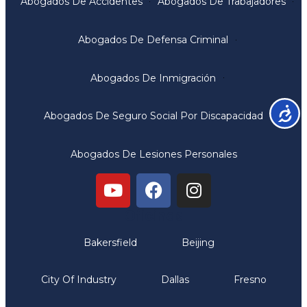
Abogados De Accidentes
Abogados De Trabajadores
Abogados De Defensa Criminal
Abogados De Inmigración
Accesib
Abogados De Seguro Social Por Discapacidad
Abogados De Lesiones Personales
Oficinas
Bakersfield
Beijing
City Of Industry
Dallas
Fresno