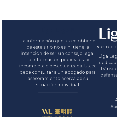
Liga Legal®
La información que usted obtiene
de este sitio no es, ni tiene la
intención de ser, un consejo legal.
Liga Le
La información pudiera estar
dedicad
incompleta o desactualizada. Usted
tránsit
debe consultar a un abogado para
defensa
asesoramiento acerca de su
situación individual.
Ab