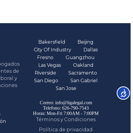
Oficinas
Bakersfield
Beijing
City Of Industry
Dallas
Fresno
Guangzhou
abogados
Las Vegas
Oakland
entes de
Riverside
Sacramento
boral y
San Diego
San Gabriel
aciones
San Jose
Accesib
Comunicate
Correo: info@ligalegal.com
Telefono: 626-790-7543
s
Horas: Mon-Fri 7:00AM - 7:00PM
Términos y Condiciones
ión
Política de privacidad