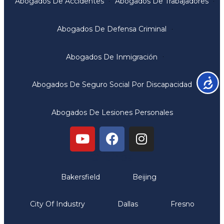
Abogados De Accidentes
Abogados De Trabajadores
Abogados De Defensa Criminal
Abogados De Inmigración
Accesib
Abogados De Seguro Social Por Discapacidad
Abogados De Lesiones Personales
Oficinas
Bakersfield
Beijing
City Of Industry
Dallas
Fresno