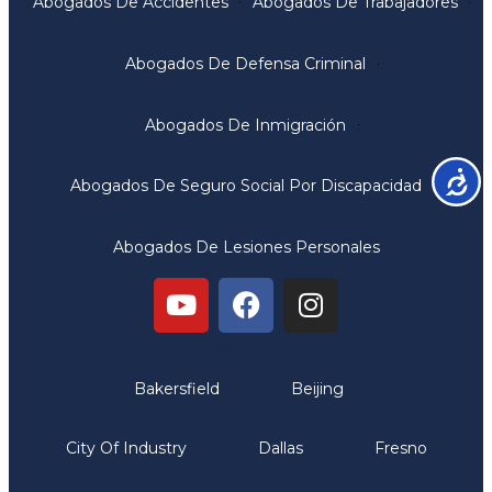
Abogados De Accidentes
Abogados De Trabajadores
Abogados De Defensa Criminal
Abogados De Inmigración
Accesib
Abogados De Seguro Social Por Discapacidad
Abogados De Lesiones Personales
Oficinas
Bakersfield
Beijing
City Of Industry
Dallas
Fresno