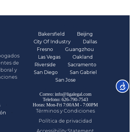
Oficinas
Bakersfield
Beijing
City Of Industry
Dallas
Fresno
Guangzhou
abogados
Las Vegas
Oakland
entes de
Riverside
Sacramento
boral y
San Diego
San Gabriel
aciones
San Jose
Accesib
Comunicate
Correo: info@ligalegal.com
Telefono: 626-790-7543
s
Horas: Mon-Fri 7:00AM - 7:00PM
Términos y Condiciones
ión
Política de privacidad
Accessibility Statement