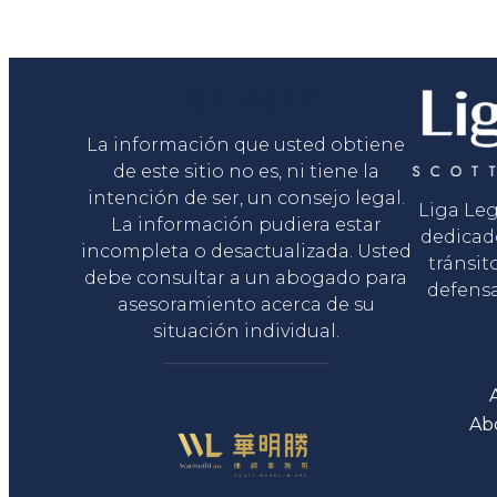
Liga Legal®
La información que usted obtiene
de este sitio no es, ni tiene la
intención de ser, un consejo legal.
Liga Le
La información pudiera estar
dedicad
incompleta o desactualizada. Usted
tránsit
debe consultar a un abogado para
defensa
asesoramiento acerca de su
situación individual.
Ab