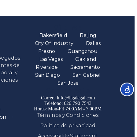
Oficinas
Bakersfield
Beijing
City Of Industry
Dallas
Fresno
Guangzhou
abogados
Las Vegas
Oakland
entes de
Riverside
Sacramento
boral y
San Diego
San Gabriel
aciones
San Jose
Accesib
Comunicate
Correo: info@ligalegal.com
Telefono: 626-790-7543
s
Horas: Mon-Fri 7:00AM - 7:00PM
Términos y Condiciones
ión
Política de privacidad
Accessibility Statement