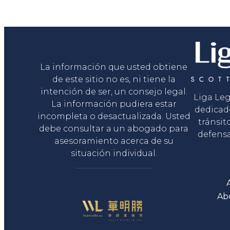
Liga Legal®
La información que usted obtiene
de este sitio no es, ni tiene la
intención de ser, un consejo legal.
Liga Le
La información pudiera estar
dedicad
incompleta o desactualizada. Usted
tránsit
debe consultar a un abogado para
defensa
asesoramiento acerca de su
situación individual.
Ab