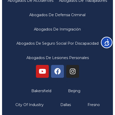
Abogados De Accidentes
Abogados De Trabajadores
Abogados De Defensa Criminal
Abogados De Inmigración
Accesib
Abogados De Seguro Social Por Discapacidad
Abogados De Lesiones Personales
Oficinas
Bakersfield
Beijing
City Of Industry
Dallas
Fresno