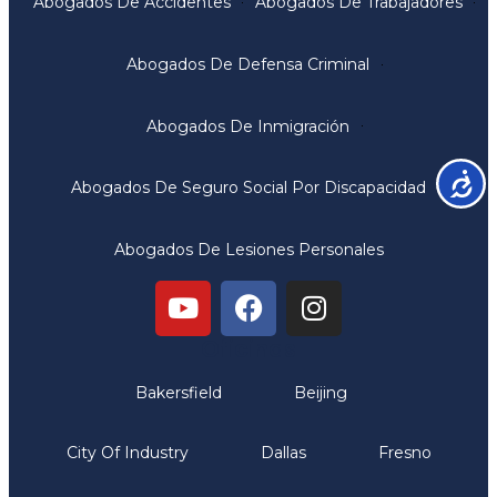
Abogados De Accidentes
Abogados De Trabajadores
Abogados De Defensa Criminal
Abogados De Inmigración
Accesib
Abogados De Seguro Social Por Discapacidad
Abogados De Lesiones Personales
Oficinas
Bakersfield
Beijing
City Of Industry
Dallas
Fresno