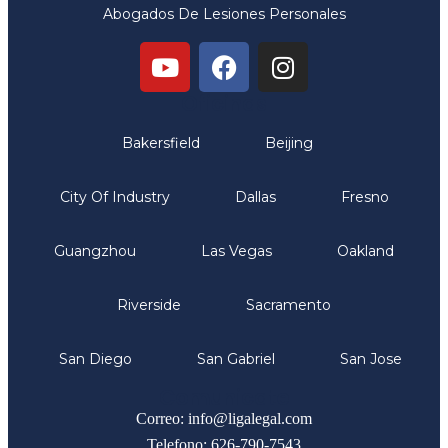
Abogados De Lesiones Personales
Oficinas
Bakersfield
Beijing
City Of Industry
Dallas
Fresno
Guangzhou
Las Vegas
Oakland
Riverside
Sacramento
San Diego
San Gabriel
San Jose
Comunicate
Correo: info@ligalegal.com
Telefono: 626-790-7543