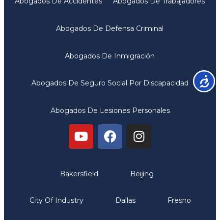
Abogados De Accidentes
Abogados De Trabajadores
Abogados De Defensa Criminal
Abogados De Inmigración
Accesib
Abogados De Seguro Social Por Discapacidad
Abogados De Lesiones Personales
Oficinas
Bakersfield
Beijing
City Of Industry
Dallas
Fresno