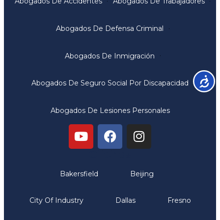
Abogados De Accidentes
Abogados De Trabajadores
Abogados De Defensa Criminal
Abogados De Inmigración
Accesib
Abogados De Seguro Social Por Discapacidad
Abogados De Lesiones Personales
Oficinas
Bakersfield
Beijing
City Of Industry
Dallas
Fresno