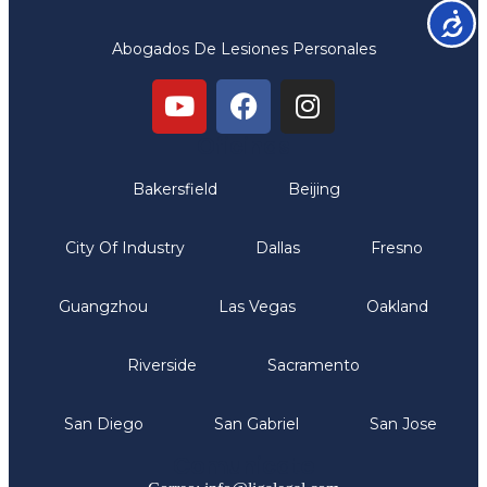
Accesib
Abogados De Lesiones Personales
Oficinas
Bakersfield
Beijing
City Of Industry
Dallas
Fresno
Guangzhou
Las Vegas
Oakland
Riverside
Sacramento
San Diego
San Gabriel
San Jose
Comunicate