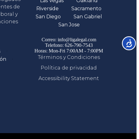
Las Vegas
Oakland
entes de
Riverside
Sacramento
boral y
San Diego
San Gabriel
aciones
San Jose
Comunicate
Correo: info@ligalegal.com
Accesib
Telefono: 626-790-7543
s
Horas: Mon-Fri 7:00AM - 7:00PM
Términos y Condiciones
ión
Política de privacidad
Accessibility Statement