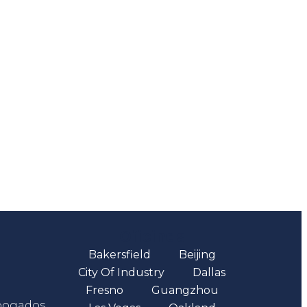
Oficinas
Bakersfield
Beijing
City Of Industry
Dallas
Fresno
Guangzhou
abogados