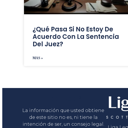
¿Qué Pasa Si No Estoy De
Acuerdo Con La Sentencia
Del Juez?
MAS »
Liga Legal®
La información que usted obtiene
de este sitio no es, ni tiene la
intención de ser, un consejo legal.
Liga Le