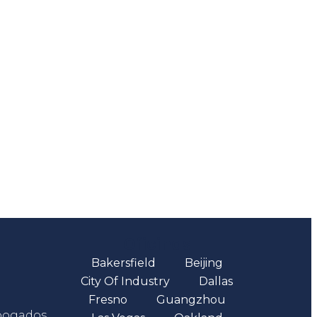
Oficinas
Bakersfield
Beijing
City Of Industry
Dallas
Fresno
Guangzhou
abogados