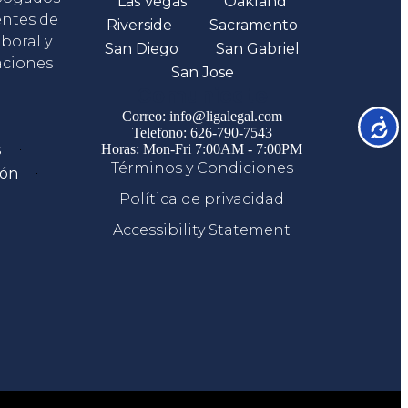
Las Vegas
Oakland
entes de
Riverside
Sacramento
boral y
San Diego
San Gabriel
aciones
San Jose
Comunicate
Correo: info@ligalegal.com
Accesib
Telefono: 626-790-7543
s
Horas: Mon-Fri 7:00AM - 7:00PM
Términos y Condiciones
ión
Política de privacidad
Accessibility Statement