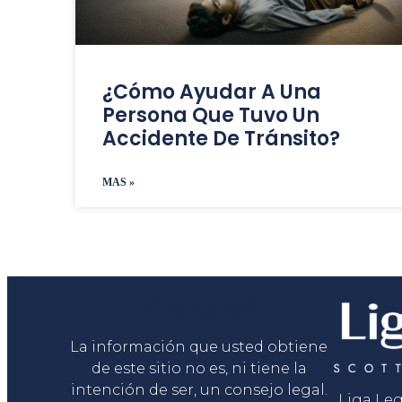
¿Cómo Ayudar A Una
Persona Que Tuvo Un
Accidente De Tránsito?
MAS »
Liga Legal®
La información que usted obtiene
de este sitio no es, ni tiene la
intención de ser, un consejo legal.
Liga Le