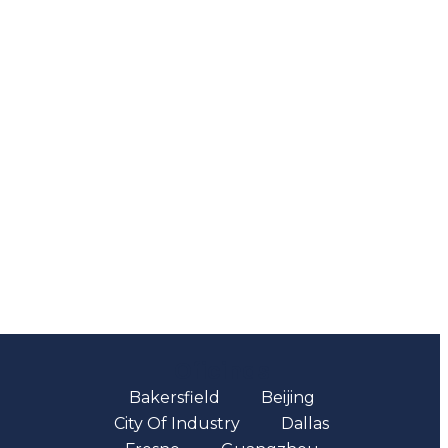
Oficinas
Bakersfield
Beijing
City Of Industry
Dallas