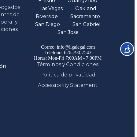
Fresno
Guangzhou
abogados
Las Vegas
Oakland
entes de
Riverside
Sacramento
boral y
San Diego
San Gabriel
aciones
San Jose
Comunicate
Correo: info@ligalegal.com
Accesib
Telefono: 626-790-7543
s
Horas: Mon-Fri 7:00AM - 7:00PM
Términos y Condiciones
ión
Política de privacidad
Accessibility Statement