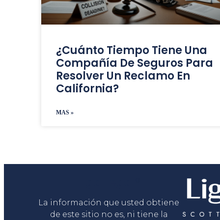
¿Cuánto Tiempo Tiene Una
Compañía De Seguros Para
Resolver Un Reclamo En
California?
MAS »
Liga Legal®
La información que usted obtiene
de este sitio no es, ni tiene la