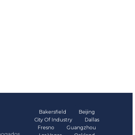
Oficinas
Bakersfield
Beijing
City Of Industry
Dallas
Fresno
Guangzhou
abogados