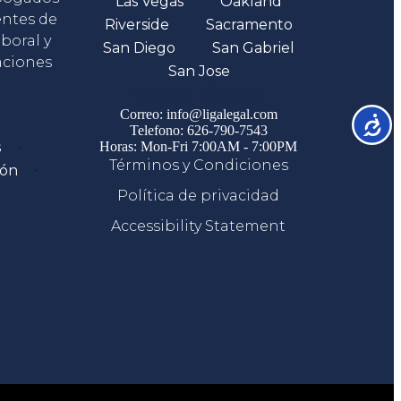
Las Vegas
Oakland
entes de
Riverside
Sacramento
boral y
San Diego
San Gabriel
aciones
San Jose
Comunicate
Correo: info@ligalegal.com
Accesib
Telefono: 626-790-7543
s
Horas: Mon-Fri 7:00AM - 7:00PM
Términos y Condiciones
ión
Política de privacidad
Accessibility Statement