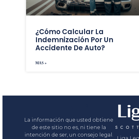
¿Cómo Calcular La
Indemnización Por Un
Accidente De Auto?
MAS »
Liga Legal®
La información que usted obtiene
de este sitio no es, ni tiene la
intención de ser, un consejo legal.
Liga Le