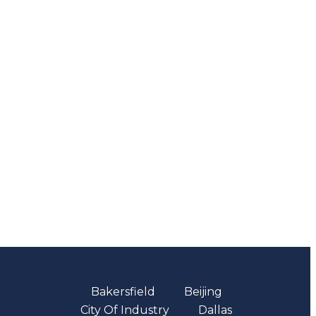
Oficinas
Bakersfield
Beijing
City Of Industry
Dallas