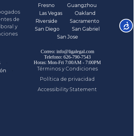
Fresno
Guangzhou
abogados
Las Vegas
Oakland
entes de
Riverside
Sacramento
Accesib
boral y
San Diego
San Gabriel
aciones
San Jose
Comunicate
Correo: info@ligalegal.com
Telefono: 626-790-7543
s
Horas: Mon-Fri 7:00AM - 7:00PM
Términos y Condiciones
ión
Política de privacidad
Accessibility Statement