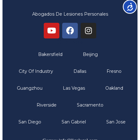
Accesib
Abogados De Lesiones Personales
Oficinas
Bakersfield
Beijing
City Of Industry
Dallas
Fresno
Guangzhou
Las Vegas
Oakland
Riverside
Sacramento
San Diego
San Gabriel
San Jose
Comunicate