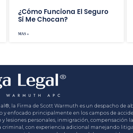
¿Cómo Funciona El Seguro
Si Me Chocan?
MAS »
gal®, la Firma de Scott Warmuth es un despacho de 
o y enfocado principalmente en los campos de accid
o y lesiones personales, inmigración, compensación la
 criminal, con experiencia adicional manejando litig