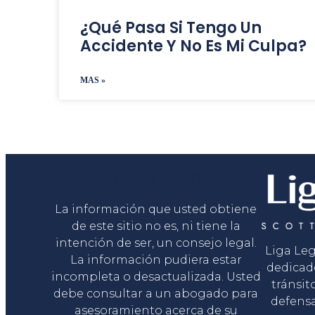
¿Qué Pasa Si Tengo Un
Accidente Y No Es Mi Culpa?
MAS »
Liga Legal®
La información que usted obtiene
de este sitio no es, ni tiene la
intención de ser, un consejo legal.
Liga Le
La información pudiera estar
dedicad
incompleta o desactualizada. Usted
tránsit
debe consultar a un abogado para
defensa
asesoramiento acerca de su