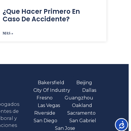
¿Que Hacer Primero En
Caso De Accidente?
MAS »
Oficinas
Bakersfield
Beijing
City Of Industry
Dallas
Fresno
Guangzhou
abogados
Las Vegas
Oakland
entes de
Riverside
Sacramento
boral y
San Diego
San Gabriel
Accesib
aciones
San Jose