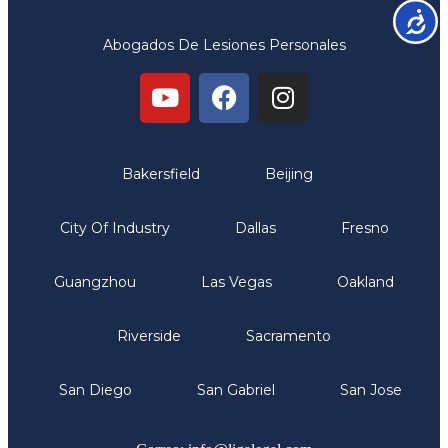
Accesib
Abogados De Lesiones Personales
Oficinas
Bakersfield
Beijing
City Of Industry
Dallas
Fresno
Guangzhou
Las Vegas
Oakland
Riverside
Sacramento
San Diego
San Gabriel
San Jose
Comunicate