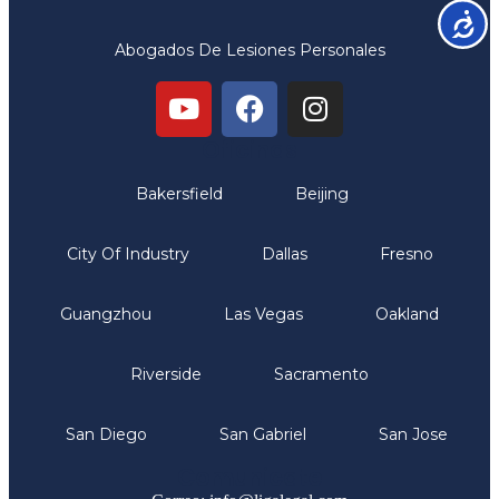
Accesib
Abogados De Lesiones Personales
Oficinas
Bakersfield
Beijing
City Of Industry
Dallas
Fresno
Guangzhou
Las Vegas
Oakland
Riverside
Sacramento
San Diego
San Gabriel
San Jose
Comunicate