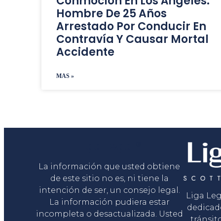
Conmoción En Los Ángeles:
Hombre De 25 Años
Arrestado Por Conducir En
Contravía Y Causar Mortal
Accidente
MAS »
Liga Legal®
La información que usted obtiene
de este sitio no es, ni tiene la
intención de ser, un consejo legal.
Liga Le
La información pudiera estar
dedicad
incompleta o desactualizada. Usted
tránsit