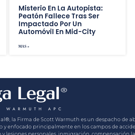
Misterio En La Autopista:
Peatón Fallece Tras Ser
Impactado Por Un
Automóvil En Mid-City
MAS »
gal®, la Firma de Scott Warmuth es un despacho de 
o y enfocado principalmente en los campos de accid
o y lesiones personales, inmigración, compensación la